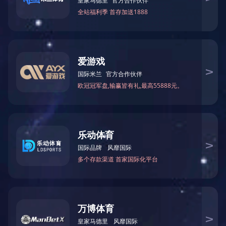
发布时间：
2021-02-26 14:17
台
访问量：
供应链
协同平
详情
台
联系我
开云(中国)是国内的风力发电机组塔架（塔筒）设备制造
们
商和供应商，专业从事兆瓦级风机塔架及其相关产品的制造和
招聘信
销售，在塔筒制造行业排名前列。公司于2006年注册成立，并
息
于2016年11月25日成功在深圳创业板上市，股票简称为：开云
English
·官方端网页版登录入口，股票代码为：300569。

自成立至今一直专注于制造风力发电机组塔架设备，凭借
过硬的产品质量迅速成长为国内最具规模的风机塔架制造龙头
开云·
企业之一。在山东青岛胶州、吉林白城大安、湖南郴州临武、
官方端
云南玉溪华宁、新疆哈密、山东德州庆云、内蒙古兴安盟等地
网页版
分别建有6处陆上塔架制造基地，在江苏响水、大连金普新
登录入
区、广东汕尾建有3处海工设备制造基地，并建有多个风电
口
场，销售网络基本覆盖国内市场，产品销往国内20多个省
走进天
（市、自治区）。国外市场如意大利、美国、伊朗等国家也均
能
有销售业绩。
公司简
介
领
公司以先进的设备、一流的工艺流程、丰富的制造经验、
导致辞