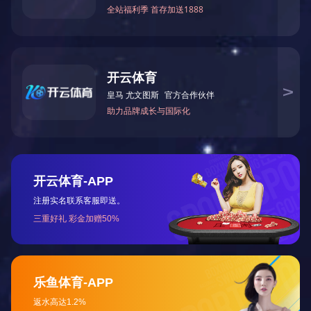
过硬的产品质量、完善的售后服务、良好的市场信誉，得到了
发展历
客户的一致认可，在行业内建立了较高的知名度。现已获得代
程
企
表世界风力发电前沿技术的VESTAS、GAMESA、GE、
业文化
SIEMENS公司的产品制造许可。
组织架
构
荣
本公司主要经营产品为陆上风电塔筒、海上风机基础管桩
誉资质
和塔筒，自上市后产品成功实现转型升级，从陆上转到海上，
厂容厂
在江苏响水、广东汕尾、大连等地建设海工装备生产基地，加
貌
加
快实现公司的“两海”（海上风电和海外市场）发展战略。并逐
入天能
渐往新能源的上游产业延伸，已在山东、江苏、陕西等地投
主营业
资、开发、建设、运营诸如风电场、光伏等新能源项目。
务
陆上业
上一个
:
销售网络基本覆盖国内市场
务
海
下一个
:
本公司主要经营产品为陆上风电塔筒、海上风机基础
上业务
管桩和塔筒
新能源
上一个
:
销售网络基本覆盖国内市场
业务
下一个
:
本公司主要经营产品为陆上风电塔筒、海上风机基础
投资者
管桩和塔筒
关系
相关文件
新闻中
心
暂时没有内容信息显示
天能动
请先在网站后台添加数据记录。