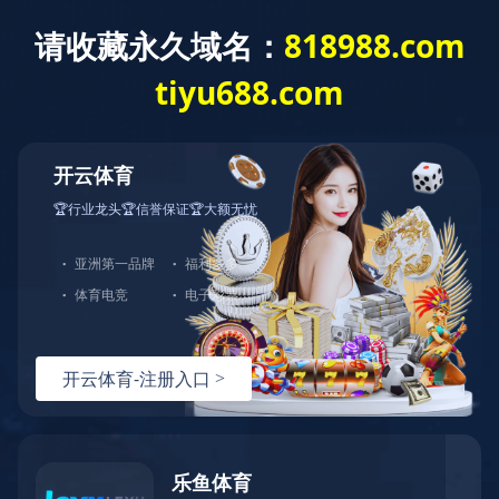
新闻资讯
首页
开云·
/
官方端
新闻资讯
网页版
/
登录入
现已获得代表世界风力发电前沿技术的VESTAS、
口
GAMESA、GE、SIEMENS公司的产品制造许可。
走进天
能
天能动态
公司简
行业资讯
介
领
社会责任
导致辞
发展历
现已获得代表世界风力发电前
程
企
业文化
沿技术的VESTAS、
组织架
构
荣
GAMESA、GE、SIEMENS公
誉资质
厂容厂