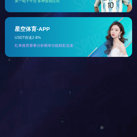
海上业务
新能源业务
投资者中心
公司公告
定期报告
股票信息
联系方式
互动交流
新闻中心
天能动态
行业资讯