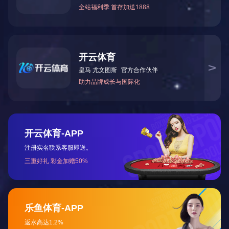
发展历
程
企
业文化
组织架
构
荣
誉资质
厂容厂
貌
加
入天能
主营业
务
陆上业
务
海
上业务
新能源
业务
投资者
关系
新闻中
心
天能动