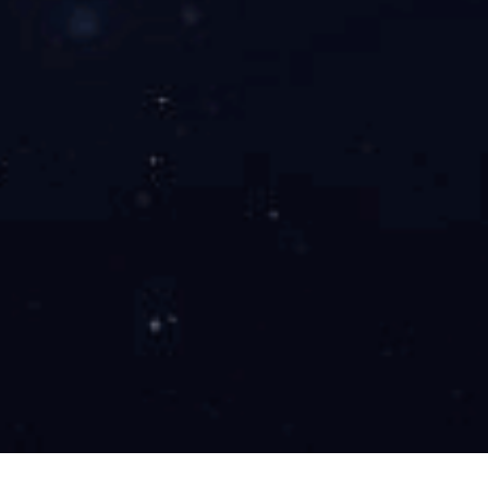
党群建设
党建动态
党建特色
招标平台
招标登陆
管理员登陆
联系方式
开云(中国)
​地址：山东省胶州市李哥庄镇海硕路7号