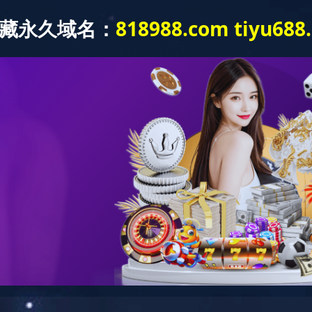
质
厂容厂貌
加入天能
质
厂容厂貌
加入天能