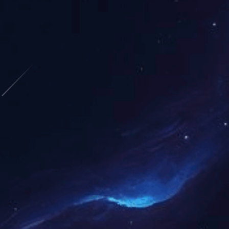
公司公告
定期报告
股票信息
联系方式
互动交流
新闻中心
天能动态
行业资讯
社会责任
党群建设